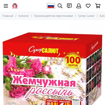
Производители пиротехники
Главная
Каталог
Производители пиротехники
Супер Салют
Бат
Все товары
ZEERGO
Joker Fireworks
Салютекс
PIROFF Fireworks
Летучий Голландец
Премьер Салют
Салют Сервис КМВ
Урал Салют
Супер Салют
Народный Фейерверк
ТК Сервис
ТСЗ
Пиро-Каскад
MAXSEM
Ориент