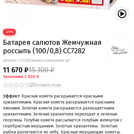
Мегапир
BestSalut
Фаворит
АО Сигнал
−24%
Бомбардир
Батарея салютов Жемчужная
УПЗ
Русская пиротехника
россыпь (100/0,8) СС7282
Веселая семейка
Артикул:
СС7282
Единица измерения: шт
Веселая Затея
11 670 ₽
15 300 ₽
Салют России
Экономия
3 630 ₽
Русская петарда
Оставить отзыв
Эффект:
Красная комета раскрывается красными
хризантемами. Красная комета раскрывается красными
пионами. Золотая комета раскрывается разноцветными
хризантемами. Зеленая хризантема переходит в зеленые
георгины. Голубая комета рассыпается голубым жемчугом с
серебристым мерцанием. Золотые хризантемы. Золотые
рыбки разлетаются по небу. Красные мерцающие кометы.