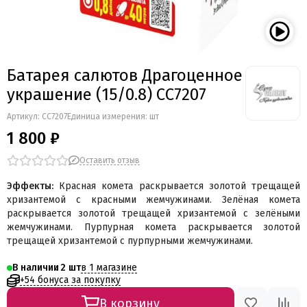
Мегапир
BestSalut
Фаворит
АО Сигнал
Батарея салютов Драгоценное
Бомбардир
украшение (15/0.8) СС7207
УПЗ
Русская пиротехника
Артикул:
СС7207
Единица измерения: шт
Веселая семейка
1 800 ₽
Веселая Затея
Салют России
Оставить отзыв
Русская петарда
Эффекты:
Красная комета раскрывается золотой трещащей
хризантемой с красными жемчужинами. Зелёная комета
раскрывается золотой трещащей хризантемой с зелёными
жемчужинами. Пурпурная комета раскрывается золотой
трещащей хризантемой с пурпурными жемчужинами.
в 1 магазине
В наличии
2
+54 бонуса за покупку
В корзину