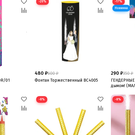
−20%
−17%
480 ₽
290 ₽
600 ₽
350 ₽
0R/01
Фонтан Торжественный ВС4005
ГЕНДЕРНЫЕ
дымом! (МА
−8%
−8%