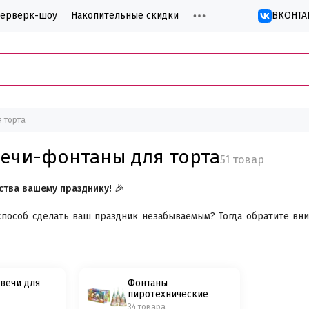
йерверк-шоу
Накопительные скидки
ВКОНТА
 торта
вечи-фонтаны для торта
ства вашему празднику! 🎉
пособ сделать ваш праздник незабываемым? Тогда обратите вн
 нас? ✨
вечи для
Фонтаны
фонтаны соответствуют всем стандартам безопасности, что делае
пиротехнические
34 товара