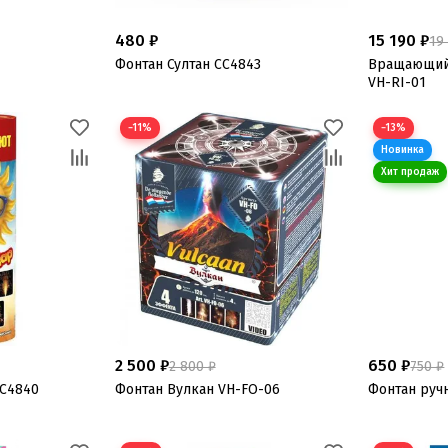
480 ₽
15 190 ₽
19
Фонтан Султан СС4843
Вращающий
VH-RI-01
−11%
−13%
2 500 ₽
650 ₽
2 800 ₽
750 ₽
СС4840
Фонтан Вулкан VH-FO-06
Фонтан ручн