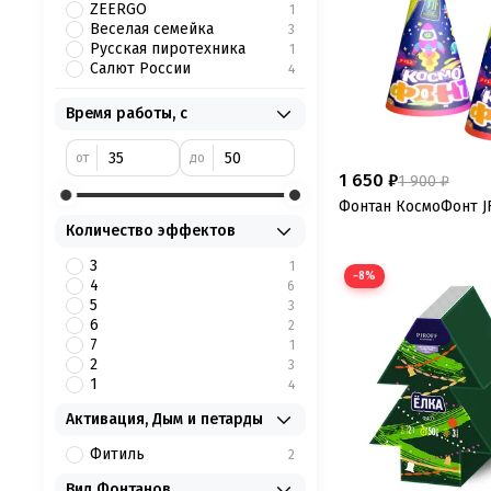
ZEERGO
1
Веселая семейка
3
Русская пиротехника
1
Салют России
4
Время работы, с
от
до
1 650 ₽
1 900 ₽
Фонтан КосмоФонт JF
Количество эффектов
3
1
−8%
4
6
5
3
6
2
7
1
2
3
1
4
Активация, Дым и петарды
Фитиль
2
Вид Фонтанов