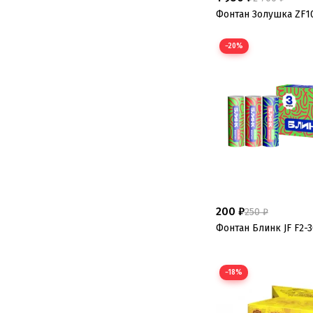
Фонтан Золушка ZF1
−20%
200 ₽
250 ₽
Фонтан Блинк JF F2-
−18%