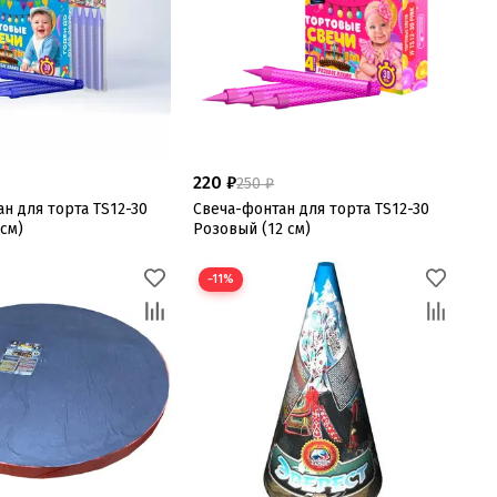
220 ₽
250 ₽
н для торта TS12-30
Свеча-фонтан для торта TS12-30
 см)
Розовый (12 см)
−11%