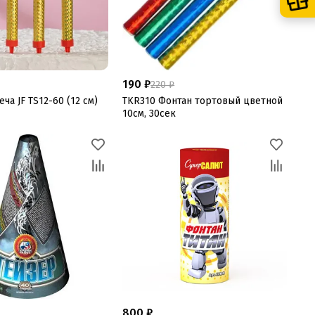
190 ₽
220 ₽
еча JF TS12-60 (12 см)
TKR310 Фонтан тортовый цветной
10см, 30сек
800 ₽