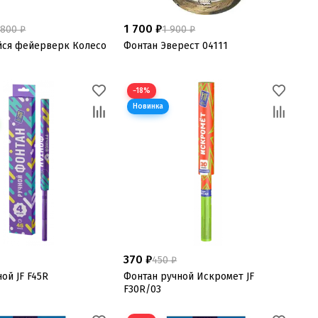
1 700 ₽
 800 ₽
1 900 ₽
ся фейерверк Колесо
Фонтан Эверест 04111
−18%
370 ₽
450 ₽
ой JF F45R
Фонтан ручной Искромет JF
F30R/03