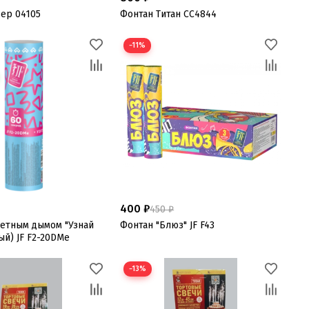
зер 04105
Фонтан Титан СС4844
−11%
400 ₽
450 ₽
ветным дымом "Узнай
Фонтан "Блюз" JF F43
ый) JF F2-20DMe
−13%