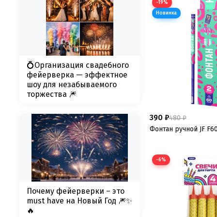
−19%
💍Организация свадебного
фейерверка — эффектное
шоу для незабываемого
торжества 🎆
390 ₽
480 ₽
Фонтан ручной JF F6
−6%
Почему фейерверки – это
must have на Новый Год 🎆✨
🔥