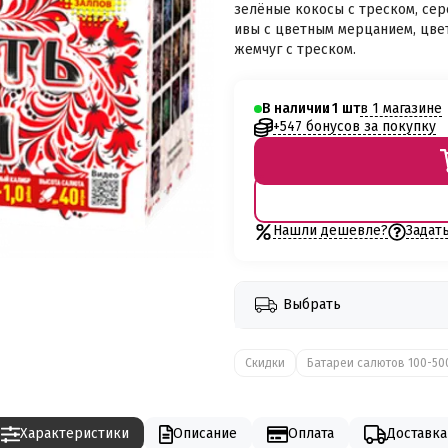
зелёные кокосы с треском, се
ивы с цветным мерцанием, цве
жемчуг с треском.
в 1 магазине
В наличии
1
+547 бонусов за покупку
Нашли дешевле?
Задат
Выбрать
Скидки
Батареи салютов 100-50
Характеристики
Описание
Оплата
Доставка