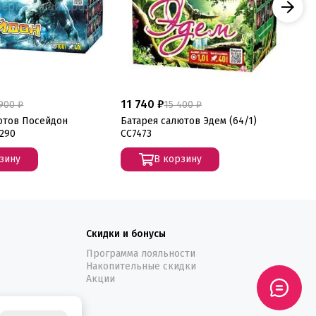
11 740 ₽
11
900 ₽
15 400 ₽
ютов Посейдон
Батарея салютов Эдем (64/1)
Ба
7290
СС7473
(1
зину
В корзину
Скидки и бонусы
Программа лояльности
Накопительные скидки
Акции