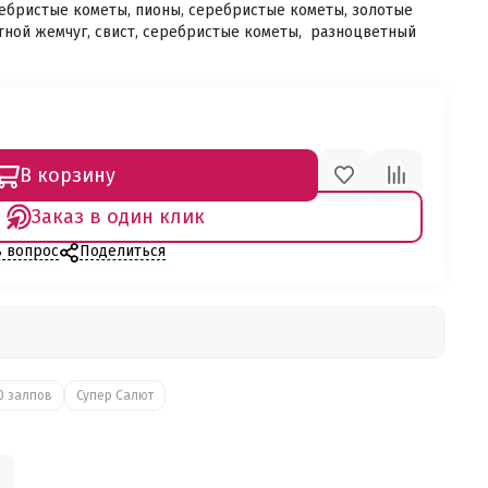
ребристые кометы, пионы, серебристые кометы, золотые
тной жемчуг, свист, серебристые кометы, разноцветный
В корзину
Заказ в один клик
ь вопрос
Поделиться
0 залпов
Супер Салют