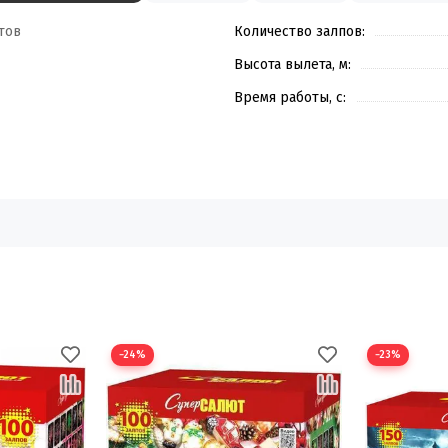
тов
Количество залпов:
Высота вылета, м:
Время работы, с:
−24%
−23%