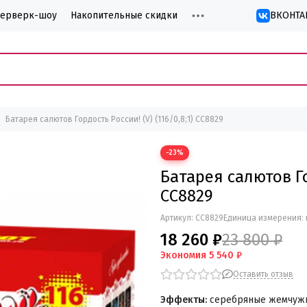
йерверк-шоу
Накопительные скидки
ВКОНТА
Батарея салютов Гордость России! (V) (116/0,8;1) СС8829
−23%
Батарея салютов Гор
СС8829
Артикул:
СС8829
Единица измерения: 
18 260 ₽
23 800 ₽
Экономия
5 540 ₽
Оставить отзыв
Эффекты:
серебряные жемчужи