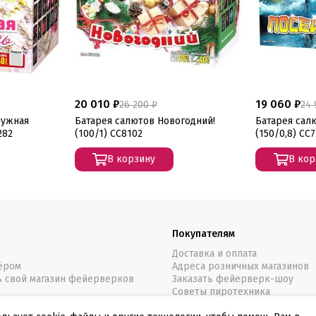
20 010 ₽
19 060 ₽
26 200 ₽
24 
чужная
Батарея салютов Новогодний!
Батарея сал
282
(100/1) СС8102
(150/0,8) СС
В корзину
В кор
Покупателям
Доставка и оплата
нёром
Адреса розничных магазинов
ь свой магазин фейерверков
Заказать фейерверк-шоу
Советы пиротехника