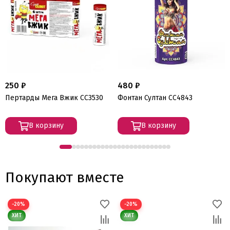
250 ₽
480 ₽
Пертарды Мега Вжик СС3530
Фонтан Султан СС4843
В корзину
В корзину
Покупают вместе
−20%
−20%