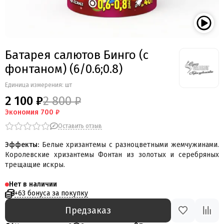
Мегапир
BestSalut
Фаворит
АО Сигнал
Батарея салютов Бинго (с
Бомбардир
фонтаном) (6/0.6;0.8)
УПЗ
Русская пиротехника
Единица измерения: шт
Веселая семейка
2 100 ₽
2 800 ₽
Веселая Затея
Экономия
700 ₽
Салют России
Оставить отзыв
Русская петарда
Эффекты:
Белые хризантемы с разноцветными жемчужинами.
Королевские хризантемы Фонтан из золотых и серебряных
трещащие искры.
Нет в наличии
+63 бонуса за покупку
Предзаказ