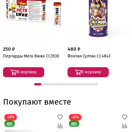
250 ₽
480 ₽
Пертарды Мега Вжик СС3530
Фонтан Султан СС4843
В корзину
В корзину
Покупают вместе
−20%
−20%