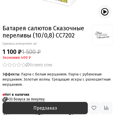
Мегапир
BestSalut
Фаворит
АО Сигнал
Батарея салютов Сказочные
Бомбардир
переливы (10/0,8) СС7202
УПЗ
Русская пиротехника
Единица измерения: шт
Веселая семейка
1 100 ₽
1 500 ₽
Веселая Затея
Экономия
400 ₽
Салют России
Оставить отзыв
Русская петарда
Эффекты:
Парча с белым мерцанием. Парча с рубиновым
мерцанием. Золотые волны. Трещащие искры с разноцветным
мерцанием.
Нет в наличии
+33 бонуса за покупку
Предзаказ