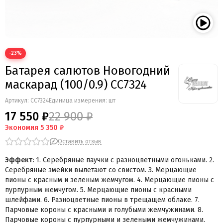
−23%
Батарея салютов Новогодний
маскарад (100/0.9) СС7324
Артикул:
СС7324
Единица измерения: шт
17 550 ₽
22 900 ₽
Экономия
5 350 ₽
Оставить отзыв
Эффект:
1. Серебряные паучки с разноцветными огоньками.
2.
Серебряные змейки вылетают со свистом.
3. Мерцающие
пионы с красным и зеленым жемчугом.
4. Мерцающие пионы с
пурпурным жемчугом.
5. Мерцающие пионы с красными
шлейфами.
6. Разноцветные пионы в трещащем облаке.
7.
Парчовые короны с красными и голубыми жемчужинами.
8.
Парчовые короны с пурпурными и зелеными жемчужинами.