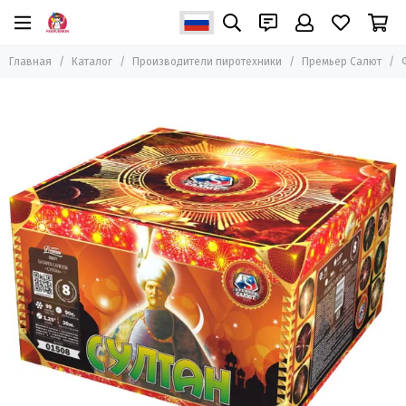
Производители пиротехники
Главная
Каталог
Производители пиротехники
Премьер Салют
Все товары
ZEERGO
Joker Fireworks
Салютекс
PIROFF Fireworks
Летучий Голландец
Премьер Салют
Салют Сервис КМВ
Урал Салют
Супер Салют
Народный Фейерверк
ТК Сервис
ТСЗ
Пиро-Каскад
MAXSEM
Ориент