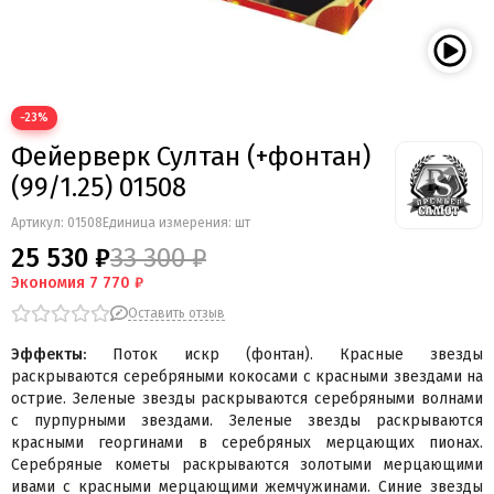
Мегапир
BestSalut
Фаворит
АО Сигнал
−23%
Бомбардир
Фейерверк Султан (+фонтан)
УПЗ
Русская пиротехника
(99/1.25) 01508
Веселая семейка
Артикул:
01508
Единица измерения: шт
Веселая Затея
25 530 ₽
33 300 ₽
Салют России
Экономия
7 770 ₽
Русская петарда
Оставить отзыв
Эффекты:
Поток искр (фонтан). Красные звезды
раскрываются серебряными кокосами с красными звездами на
острие. Зеленые звезды раскрываются серебряными волнами
с пурпурными звездами. Зеленые звезды раскрываются
красными георгинами в серебряных мерцающих пионах.
Серебряные кометы раскрываются золотыми мерцающими
ивами с красными мерцающими жемчужинами. Синие звезды