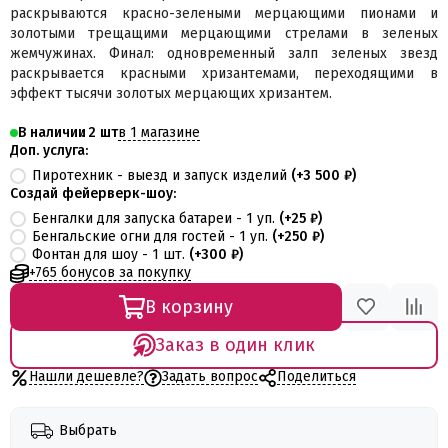
раскрываются красно-зелеными мерцающими пионами и
золотыми трещащими мерцающими стрелами в зеленых
жемчужинах. Финал: одновременный залп зеленых звезд
раскрывается красными хризантемами, переходящими в
эффект тысячи золотых мерцающих хризантем.
в 1 магазине
В наличии
2
Доп. услуга:
Пиротехник - выезд и запуск изделий
(+
3 500 ₽
)
Создай фейерверк-шоу:
Бенгалки для запуска батареи - 1 уп.
(+
25 ₽
)
Бенгальские огни для гостей - 1 уп.
(+
250 ₽
)
Фонтан для шоу - 1 шт.
(+
300 ₽
)
+765 бонусов за покупку
В корзину
Заказ в один клик
Нашли дешевле?
Задать вопрос
Поделиться
Выбрать