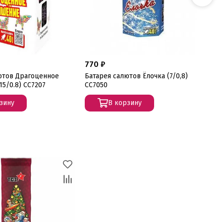
770 ₽
1 
ютов Драгоценное
Батарея салютов Ёлочка (7/0,8)
Ба
5/0.8) СС7207
СС7050
(13
зину
В корзину