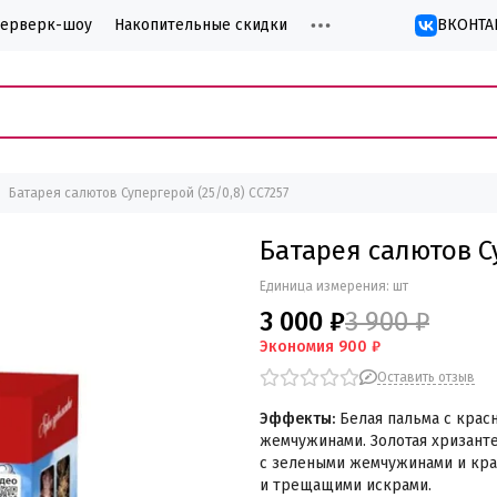
йерверк-шоу
Накопительные скидки
ВКОНТА
Батарея салютов Супергерой (25/0,8) СС7257
Батарея салютов Су
Единица измерения: шт
3 000 ₽
3 900 ₽
Экономия
900 ₽
Оставить отзыв
Эффекты:
Белая пальма с кра
жемчужинами.
Золотая хризант
с зелеными жемчужинами и кр
и трещащими искрами.