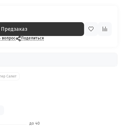
Предзаказ
ь вопрос
Поделиться
пер Салют
до 40