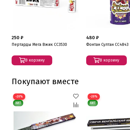
250 ₽
480 ₽
Пертарды Мега Вжик СС3530
Фонтан Султан СС4843
В корзину
В корзину
Покупают вместе
−20%
−20%