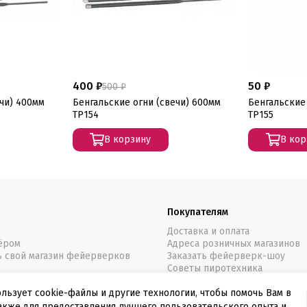
400 ₽
50 ₽
500 ₽
чи) 400мм
Бенгальские огни (свечи) 600мм
Бенгальские 
ТР154
ТР155
В корзину
В кор
Покупателям
Доставка и оплата
нёром
Адреса розничных магазинов
ь свой магазин фейерверков
Заказать фейерверк-шоу
Советы пиротехника
ользует cookie-файлы и другие технологии, чтобы помочь Вам в
также для предоставления лучшего пользовательского опыта и