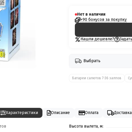
Нет в наличии
+90 бонусов за покупку
Нашли дешевле?
Задат
Выбрать
Батареи салютов 7-36 залпов
Су
Характеристики
Описание
Оплата
Доставка
тов
Высота вылета, м: