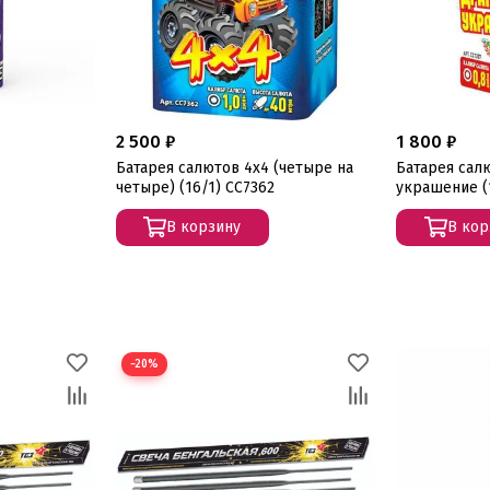
2 500 ₽
1 800 ₽
Батарея салютов 4x4 (четыре на
Батарея сал
четыре) (16/1) СС7362
украшение (1
В корзину
В кор
−20%