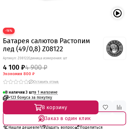
Мегапир
BestSalut
Фаворит
АО Сигнал
−16%
Бомбардир
Батарея салютов Растопим
УПЗ
Русская пиротехника
лед (49/0,8) Z08122
Веселая семейка
Артикул:
Z08122
Единица измерения: шт
Веселая Затея
4 100 ₽
4 900 ₽
Салют России
Экономия
800 ₽
Русская петарда
Оставить отзыв
в 1 магазине
В наличии
3
+123 бонуса за покупку
В корзину
Заказ в один клик
Нашли дешевле?
Задать вопрос
Поделиться