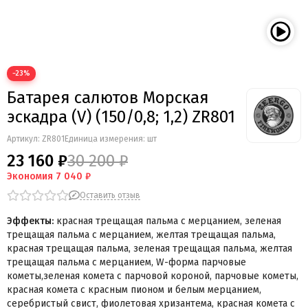
Мегапир
BestSalut
Фаворит
АО Сигнал
−23%
Бомбардир
Батарея салютов Морская
УПЗ
Русская пиротехника
эскадра (V) (150/0,8; 1,2) ZR801
Веселая семейка
Артикул:
ZR801
Единица измерения: шт
Веселая Затея
23 160 ₽
30 200 ₽
Салют России
Экономия
7 040 ₽
Русская петарда
Оставить отзыв
Эффекты:
красная трещащая пальма с мерцанием, зеленая
трещащая пальма с мерцанием, желтая трещащая пальма,
красная трещащая пальма, зеленая трещащая пальма, желтая
трещащая пальма с мерцанием, W-форма парчовые
кометы,зеленая комета с парчовой короной, парчовые кометы,
красная комета с красным пионом и белым мерцанием,
серебристый свист, фиолетовая хризантема, красная комета с