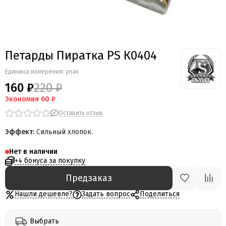
Петарды Пиратка PS К0404
Единица измерения: упак
160 ₽
220 ₽
Экономия
60 ₽
Оставить отзыв
Эффект:
Сильный хлопок.
Нет в наличии
+4 бонуса за покупку
Предзаказ
Нашли дешевле?
Задать вопрос
Поделиться
Выбрать