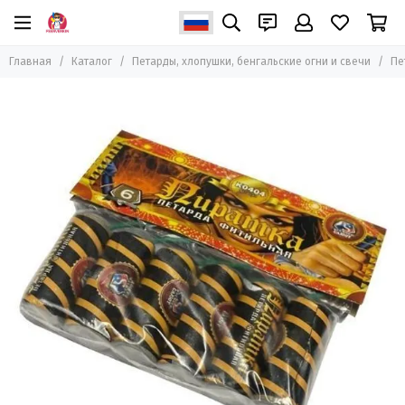
Петарды, хлопушки, бенгальские огни и свечи
Главная
Каталог
Петарды, хлопушки, бенгальские огни и свечи
Пе
Все товары
Петарды
Бенгальские огни и свечи
Пневмохлопушки
Хлопушки пиротехнические