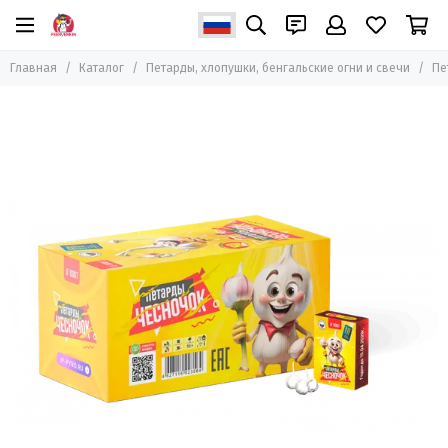
Петарды, хлопушки, бенгальские огни и свечи
Главная
Каталог
Петарды, хлопушки, бенгальские огни и свечи
Пе
Все товары
Петарды
Бенгальские огни и свечи
Пневмохлопушки
Хлопушки пиротехнические