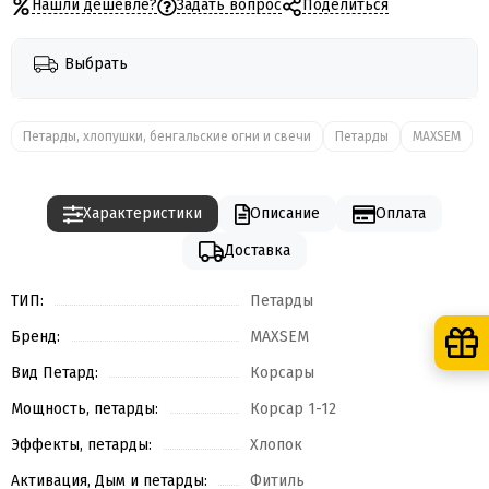
Нашли дешевле?
Задать вопрос
Поделиться
Выбрать
Петарды, хлопушки, бенгальские огни и свечи
Петарды
MAXSEM
Характеристики
Описание
Оплата
Доставка
ТИП:
Петарды
Бренд:
MAXSEM
Вид Петард:
Корсары
Мощность, петарды:
Корсар 1-12
Эффекты, петарды:
Хлопок
Активация, Дым и петарды:
Фитиль