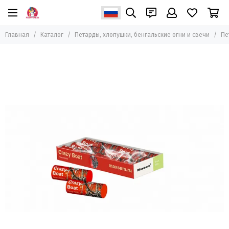
Петарды, хлопушки, бенгальские огни и свечи
Главная
Каталог
Петарды, хлопушки, бенгальские огни и свечи
Пе
Все товары
Петарды
Бенгальские огни и свечи
Пневмохлопушки
Хлопушки пиротехнические