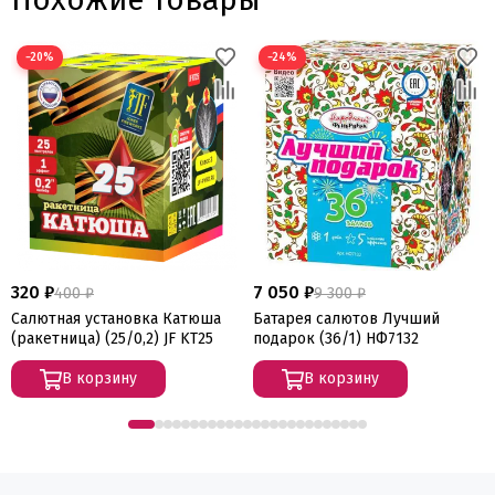
−20%
−24%
320 ₽
7 050 ₽
400 ₽
9 300 ₽
Салютная установка Катюша
Батарея салютов Лучший
(ракетница) (25/0,2) JF KT25
подарок (36/1) НФ7132
В корзину
В корзину