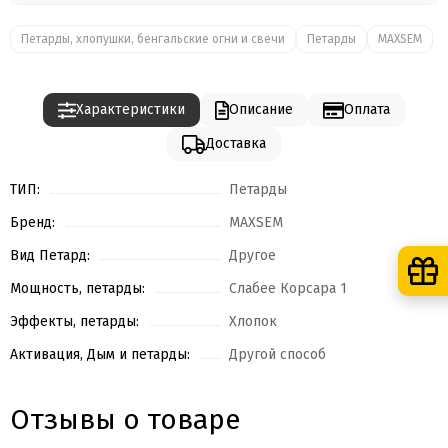
Петарды, хлопушки, бенгальские огни и свечи
Петарды
MAXSEM
Характеристики
Описание
Оплата
Доставка
ТИП:
Петарды
Бренд:
MAXSEM
Вид Петард:
Другое
Мощность, петарды:
Слабее Корсара 1
Эффекты, петарды:
Хлопок
Активация, Дым и петарды:
Другой способ
Отзывы о товаре