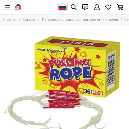
Петарды, хлопушки, бенгальские огни и свечи
Главная
Каталог
Петарды, хлопушки, бенгальские огни и свечи
Пе
Все товары
Петарды
Бенгальские огни и свечи
Пневмохлопушки
Хлопушки пиротехнические