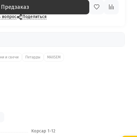
Предзаказ
ь вопрос
Поделиться
ни и свечи
Петарды
MAXSEM
Корсар 1-12