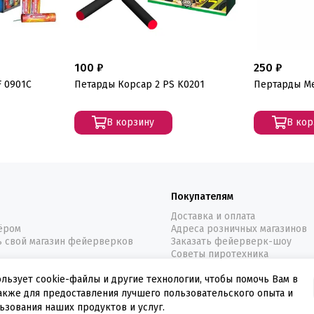
100 ₽
250 ₽
F 0901C
Петарды Корсар 2 PS K0201
Пертарды Ме
В корзину
В кор
Покупателям
Доставка и оплата
нёром
Адреса розничных магазинов
ь свой магазин фейерверков
Заказать фейерверк-шоу
Советы пиротехника
ользует cookie-файлы и другие технологии, чтобы помочь Вам в
также для предоставления лучшего пользовательского опыта и
ьзования наших продуктов и услуг.