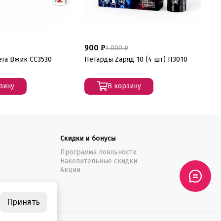
900 ₽
1 
1 000 ₽
га Вжик СС3530
Петарды Zаряд 10 (4 шт) П3010
Пе
зину
В корзину
Скидки и бонусы
Программа лояльности
Накопительные скидки
Акции
Принять