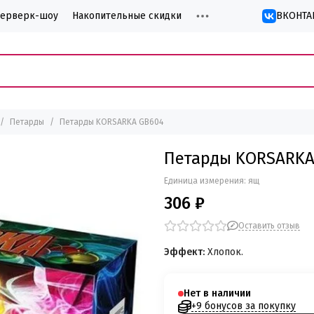
йерверк-шоу
Накопительные скидки
ВКОНТА
Петарды
Петарды KORSARKA GB604
Петарды KORSARKA
Единица измерения: ящ
306 ₽
Оставить отзыв
Эффект:
Хлопок.
Нет в наличии
+9 бонусов за покупку