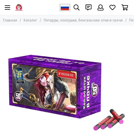
Петарды, хлопушки, бенгальские огни и свечи
Главная
Каталог
Петарды, хлопушки, бенгальские огни и свечи
Пе
Все товары
Петарды
Бенгальские огни и свечи
Пневмохлопушки
Хлопушки пиротехнические