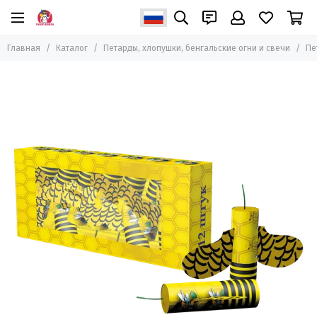
Петарды, хлопушки, бенгальские огни и свечи
Главная
Каталог
Петарды, хлопушки, бенгальские огни и свечи
Пе
Все товары
Петарды
Бенгальские огни и свечи
Пневмохлопушки
Хлопушки пиротехнические