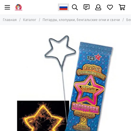
Петарды, хлопушки, бенгальские огни и свечи
Главная
Каталог
Петарды, хлопушки, бенгальские огни и свечи
Бе
Все товары
Петарды
Бенгальские огни и свечи
Пневмохлопушки
Хлопушки пиротехнические