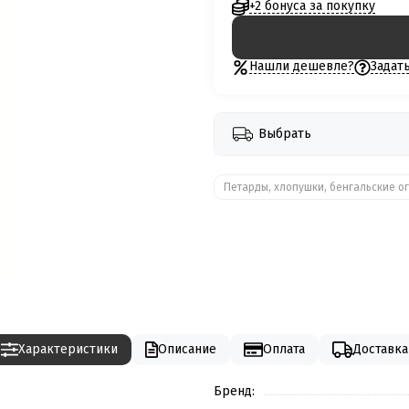
+2 бонуса за покупку
Нашли дешевле?
Задат
Выбрать
Петарды, хлопушки, бенгальские ог
Характеристики
Описание
Оплата
Доставка
Бренд: