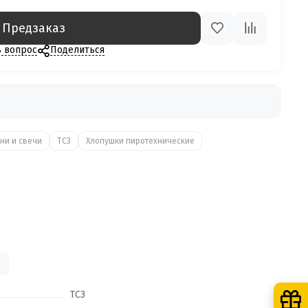
Предзаказ
ь вопрос
Поделиться
ни и свечи
ТСЗ
Хлопушки пиротехнические
ТСЗ