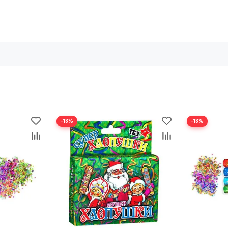
−18%
−18%