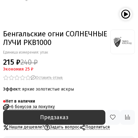
Мегапир
BestSalut
Фаворит
АО Сигнал
Бенгальские огни СОЛНЕЧНЫЕ
Бомбардир
ЛУЧИ PKB1000
УПЗ
Русская пиротехника
Единица измерения: упак
Веселая семейка
215 ₽
240 ₽
Веселая Затея
Экономия
25 ₽
Салют России
Оставить отзыв
Русская петарда
Эффект:
яркие золотистые искры
Нет в наличии
+6 бонусов за покупку
Предзаказ
Нашли дешевле?
Задать вопрос
Поделиться