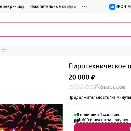
йерверк-шоу
Накопительные скидки
ВКОНТА
 "20"
Пиротехническое ш
20 000 ₽
Оставить отзыв
Продолжительность 1-2 минуты
в 1 магазине
В наличии
+600 бонусов за покупку