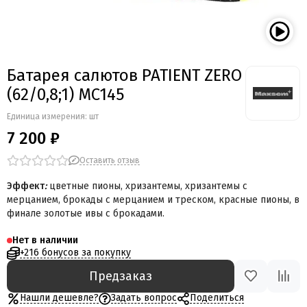
Мегапир
BestSalut
Фаворит
АО Сигнал
Батарея салютов PATIENT ZERO
Бомбардир
(62/0,8;1) MC145
УПЗ
Русская пиротехника
Единица измерения: шт
Веселая семейка
7 200 ₽
Веселая Затея
Салют России
Оставить отзыв
Русская петарда
Эффект
:
цветные пионы, хризантемы, хризантемы с
мерцанием, брокады с мерцанием и треском, красные пионы, в
финале золотые ивы с брокадами.
Нет в наличии
+216 бонусов за покупку
Предзаказ
Нашли дешевле?
Задать вопрос
Поделиться