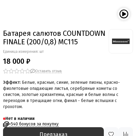
Мегапир
BestSalut
Фаворит
АО Сигнал
Батарея салютов COUNTDOWN
Бомбардир
FINALE (200/0,8) MC115
УПЗ
Русская пиротехника
Единица измерения: шт
Веселая семейка
18 000 ₽
Веселая Затея
Салют России
Оставить отзыв
Русская петарда
Эффект
:
Белые, красные, синие, зеленые пионы, красно-
фиолетовые опадающие листья, серебряные кометы со
свистом, золотые хризантемы, красные и белые волны с
переходом в трещащие огни, финал - белые вспышки с
грохотом.
Нет в наличии
+540 бонусов за покупку
Предзаказ