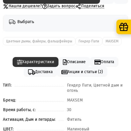
Нашли дешевле?
Задать вопрос
Поделиться
Выбрать
Цветные дымы, файеры, фальшфейеры
Гендер Пати
MAXSEM
Характеристики
Описание
Оплата
Доставка
Акции и статьи (2)
ТИП:
Гендер Пати, Цветной дым и
огонь
Бренд:
MAXSEM
Время работы, с:
30
Активация, Дым и петарды:
Фитиль
ЦВЕТ:
Малиновый