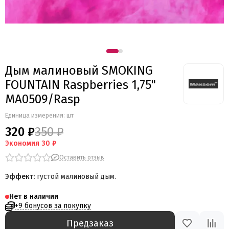
Мегапир
BestSalut
Фаворит
АО Сигнал
Бомбардир
Дым малиновый SMOKING
УПЗ
FOUNTAIN Raspberries 1,75"
Русская пиротехника
Веселая семейка
MA0509/Rasp
Веселая Затея
Единица измерения: шт
Салют России
320 ₽
350 ₽
Русская петарда
Экономия
30 ₽
Оставить отзыв
Эффект:
густой малиновый дым.
Нет в наличии
+9 бонусов за покупку
Предзаказ