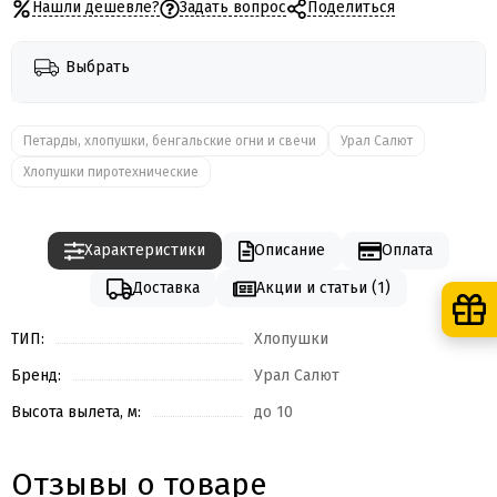
Нашли дешевле?
Задать вопрос
Поделиться
Выбрать
Петарды, хлопушки, бенгальские огни и свечи
Урал Салют
Хлопушки пиротехнические
Характеристики
Описание
Оплата
Доставка
Акции и статьи (1)
ТИП:
Хлопушки
Бренд:
Урал Салют
Высота вылета, м:
до 10
Отзывы о товаре