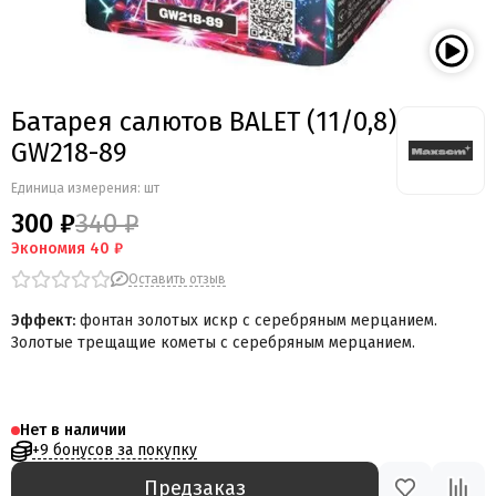
Мегапир
BestSalut
Фаворит
АО Сигнал
Батарея салютов BALET (11/0,8)
Бомбардир
GW218-89
УПЗ
Русская пиротехника
Единица измерения: шт
Веселая семейка
300 ₽
340 ₽
Веселая Затея
Экономия
40 ₽
Салют России
Оставить отзыв
Русская петарда
Эффект:
фонтан золотых искр с серебряным мерцанием.
Золотые трещащие кометы с серебряным мерцанием.
Нет в наличии
+9 бонусов за покупку
Предзаказ