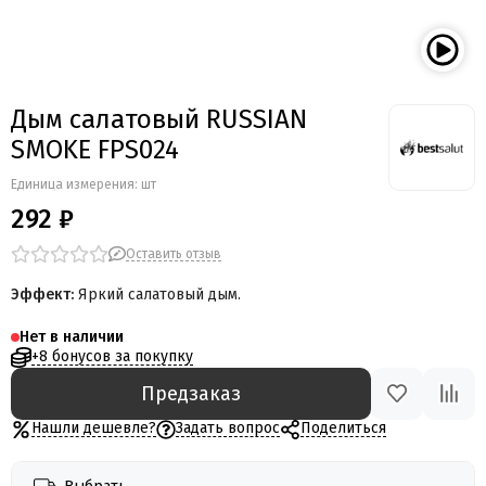
Мегапир
BestSalut
Фаворит
АО Сигнал
Дым салатовый RUSSIAN
Бомбардир
SMOKE FPS024
УПЗ
Русская пиротехника
Единица измерения: шт
Веселая семейка
292 ₽
Веселая Затея
Салют России
Оставить отзыв
Русская петарда
Эффект:
Яркий салатовый дым.
Нет в наличии
+8 бонусов за покупку
Предзаказ
Нашли дешевле?
Задать вопрос
Поделиться