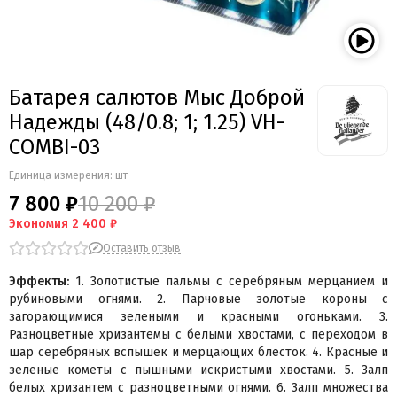
Мегапир
BestSalut
Фаворит
АО Сигнал
Батарея салютов Мыс Доброй
Бомбардир
Надежды (48/0.8; 1; 1.25) VH-
УПЗ
COMBI-03
Русская пиротехника
Веселая семейка
Единица измерения: шт
Веселая Затея
7 800 ₽
10 200 ₽
Салют России
Экономия
2 400 ₽
Русская петарда
Оставить отзыв
Эффекты:
1. Золотистые пальмы с серебряным мерцанием и
рубиновыми огнями. 2. Парчовые золотые короны с
загорающимися зелеными и красными огоньками. 3.
Разноцветные хризантемы с белыми хвостами, с переходом в
шар серебряных вспышек и мерцающих блесток. 4. Красные и
зеленые кометы с пышными искристыми хвостами. 5. Залп
белых хризантем с разноцветными огнями. 6. Залп множества