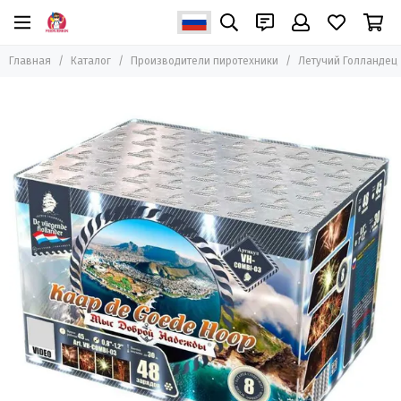
Производители пиротехники
Главная
Каталог
Производители пиротехники
Летучий Голландец
Все товары
ZEERGO
Joker Fireworks
Салютекс
PIROFF Fireworks
Летучий Голландец
Премьер Салют
Салют Сервис КМВ
Урал Салют
Супер Салют
Народный Фейерверк
ТК Сервис
ТСЗ
Пиро-Каскад
MAXSEM
Ориент