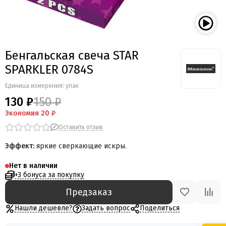
Мегапир
BestSalut
Фаворит
АО Сигнал
Бенгальская свеча STAR
Бомбардир
SPARKLER 0784S
УПЗ
Русская пиротехника
Единица измерения: упак
Веселая семейка
130 ₽
150 ₽
Веселая Затея
Экономия
20 ₽
Салют России
Оставить отзыв
Русская петарда
Эффект:
яркие сверкающие искры.
Нет в наличии
+3 бонуса за покупку
Предзаказ
Нашли дешевле?
Задать вопрос
Поделиться