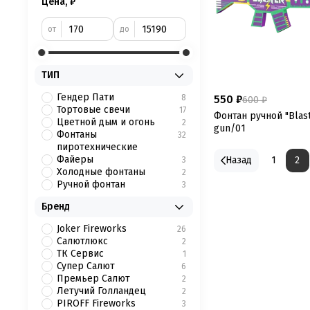
Цена, ₽
от
до
ТИП
Гендер Пати
550 ₽
8
600 ₽
Тортовые свечи
17
Фонтан ручной "Blast
Цветной дым и огонь
2
gun/01
Фонтаны
32
пиротехнические
Файеры
Назад
1
2
3
Холодные фонтаны
2
Ручной фонтан
3
Бренд
Joker Fireworks
26
Салютлюкс
2
ТК Сервис
1
Супер Салют
6
Премьер Салют
2
Летучий Голландец
2
PIROFF Fireworks
3