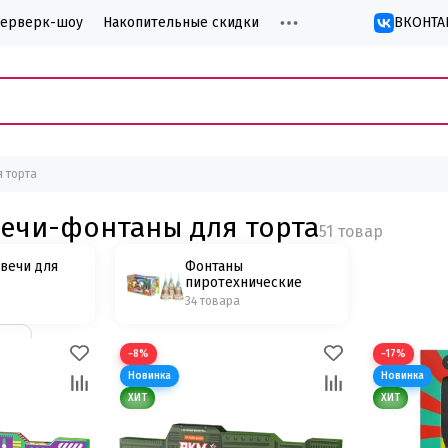
йерверк-шоу
Накопительные скидки
ВКОНТА
 торта
вечи-фонтаны для торта
вечи для
Фонтаны
пиротехнические
34 товара
−8%
−17%