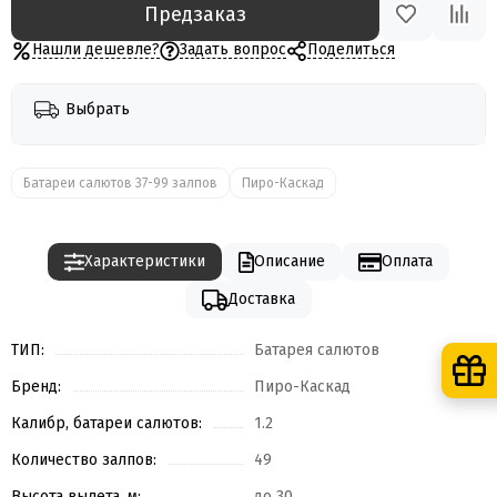
Предзаказ
Нашли дешевле?
Задать вопрос
Поделиться
Выбрать
Батареи салютов 37-99 залпов
Пиро-Каскад
Характеристики
Описание
Оплата
Доставка
ТИП:
Батарея салютов
Бренд:
Пиро-Каскад
Калибр, батареи салютов:
1.2
Количество залпов:
49
Высота вылета, м:
до 30