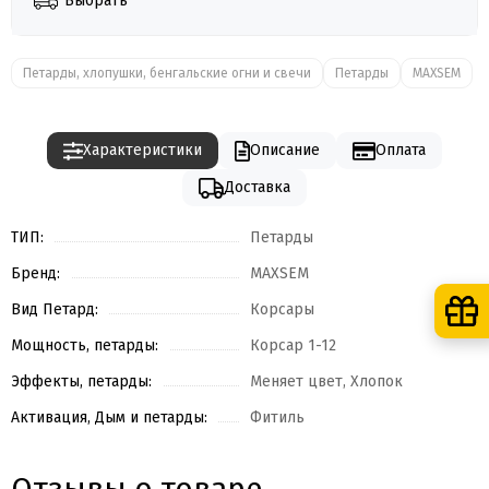
Выбрать
Петарды, хлопушки, бенгальские огни и свечи
Петарды
MAXSEM
Характеристики
Описание
Оплата
Доставка
ТИП:
Петарды
Бренд:
MAXSEM
Вид Петард:
Корсары
Мощность, петарды:
Корсар 1-12
Эффекты, петарды:
Меняет цвет, Хлопок
Активация, Дым и петарды:
Фитиль
Отзывы о товаре