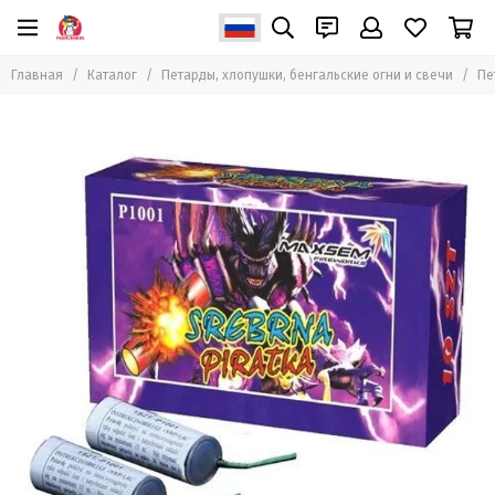
Петарды, хлопушки, бенгальские огни и свечи
Главная
Каталог
Петарды, хлопушки, бенгальские огни и свечи
Пе
Все товары
Петарды
Бенгальские огни и свечи
Пневмохлопушки
Хлопушки пиротехнические