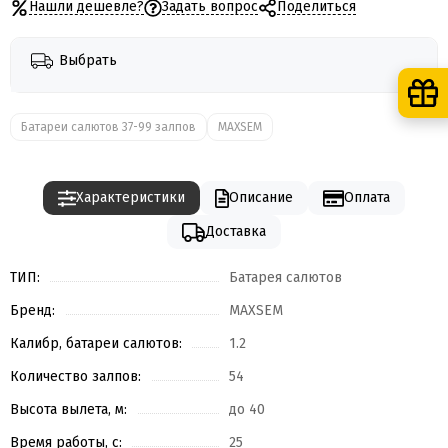
Нашли дешевле?
Задать вопрос
Поделиться
Выбрать
Батареи салютов 37-99 залпов
MAXSEM
Характеристики
Описание
Оплата
Доставка
ТИП:
Батарея салютов
Бренд:
MAXSEM
Калибр, батареи салютов:
1.2
Количество залпов:
54
Высота вылета, м:
до 40
Время работы, с:
25