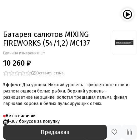
Мегапир
BestSalut
Фаворит
АО Сигнал
Батарея салютов MIXING
Бомбардир
FIREWORKS (54/1,2) MC137
УПЗ
Русская пиротехника
Единица измерения: шт
Веселая семейка
10 260 ₽
Веселая Затея
Салют России
Оставить отзыв
Русская петарда
Эффект:
Два уровня. Нижний уровень - фиолетовые огни и
разлетающиеся белые рыбки. Верхний уровень -
разноцветное мерцание, золотая трещащая пальма, финал
парчовая корона в белых пульсирующих огнях.
Нет в наличии
+307 бонусов за покупку
Предзаказ