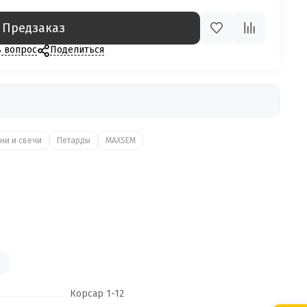
Предзаказ
ь вопрос
Поделиться
ни и свечи
Петарды
MAXSEM
Корсар 1-12