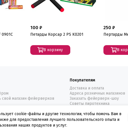
100 ₽
250 ₽
F 0901C
Петарды Корсар 2 PS K0201
Пертарды Ме
В корзину
В кор
Покупателям
Доставка и оплата
нёром
Адреса розничных магазинов
ь свой магазин фейерверков
Заказать фейерверк-шоу
Советы пиротехника
ользует cookie-файлы и другие технологии, чтобы помочь Вам в
также для предоставления лучшего пользовательского опыта и
ьзования наших продуктов и услуг.