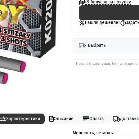
+9 бонусов за покупку
Нашли дешевле?
Задат
Выбрать
Петарды, хлопушки, бенгальские ог
Характеристики
Описание
Оплата
Доставка
Мощность, петарды: