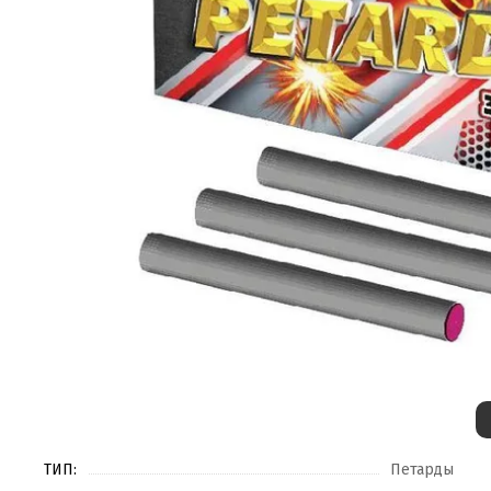
ТИП:
Петарды