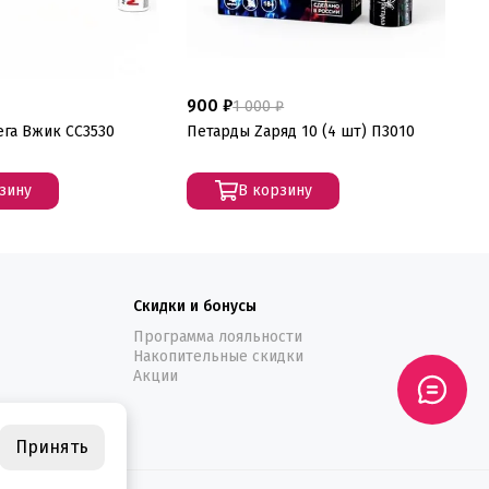
900 ₽
1 
1 000 ₽
га Вжик СС3530
Петарды Zаряд 10 (4 шт) П3010
Пе
зину
В корзину
Скидки и бонусы
Программа лояльности
Накопительные скидки
Акции
Принять