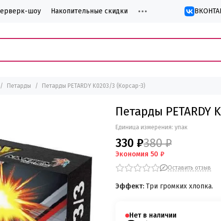
йерверк-шоу
Накопительные скидки
ВКОНТА
Петарды
Петарды PETARDY K0203/3 (Корсар-3)
Петарды PETARDY K
Единица измерения: упак
330 ₽
380 ₽
Экономия
50 ₽
Оставить отзыв
Эффект:
Три громких хлопка.
Нет в наличии