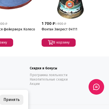
1 700 ₽
1 
800 ₽
1 900 ₽
я фейерверк Колесо
Фонтан Эверест 04111
Фо
зину
В корзину
Скидки и бонусы
Программа лояльности
Накопительные скидки
Акции
Принять