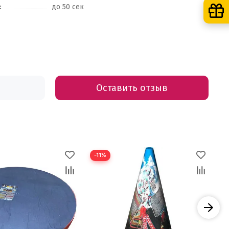
:
до 50 сек
Оставить отзыв
−11%
−