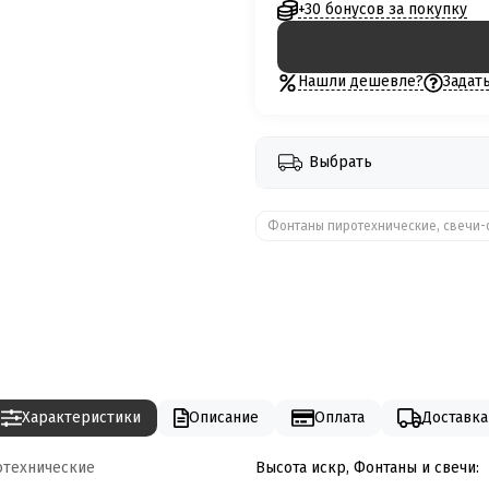
+30 бонусов за покупку
Нашли дешевле?
Задат
Выбрать
Фонтаны пиротехнические, свечи-
Характеристики
Описание
Оплата
Доставка
отехнические
Высота искр, Фонтаны и свечи: