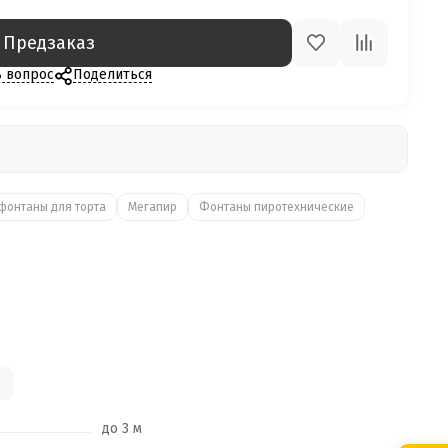
Предзаказ
ь вопрос
Поделиться
фонтаны для торта
Мегапир
Фонтаны пиротехнические
до 3 м