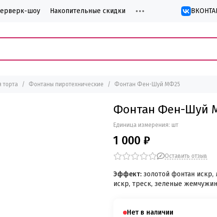
йерверк-шоу
Накопительные скидки
ВКОНТА
 торта
Фонтаны пиротехнические
Фонтан Фен-Шуй МФ25
Фонтан Фен-Шуй 
Единица измерения: шт
1 000 ₽
Оставить отзыв
Эффект:
золотой фонтан искр,
искр, треск, зеленые жемчужи
Нет в наличии