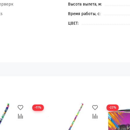
ерверк
Высота вылета, м:
ks
Время работы, с:
ЦВЕТ:
−11%
−23%