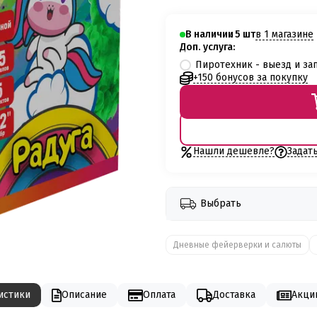
в 1 магазине
В наличии
5
Доп. услуга:
Пиротехник - выезд и за
+150 бонусов за покупку
Нашли дешевле?
Задат
Выбрать
Дневные фейерверки и салюты
истики
Описание
Оплата
Доставка
Акции