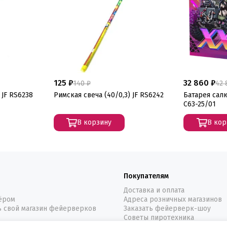
125 ₽
32 860 ₽
140 ₽
42 
 JF RS6238
Римская свеча (40/0,3) JF RS6242
Батарея салю
C63-25/01
В корзину
В кор
Покупателям
Доставка и оплата
нёром
Адреса розничных магазинов
ь свой магазин фейерверков
Заказать фейерверк-шоу
Советы пиротехника