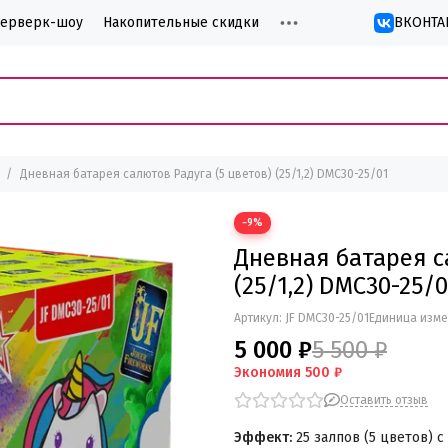
йерверк-шоу
Накопительные скидки
ВКОНТА
Дневная батарея салютов Радуга (5 цветов) (25/1,2) DMC30-25/01
−9%
Дневная батарея с
(25/1,2) DMC30-25/0
Артикул:
JF DMC30-25/01
Единица изме
5 000 ₽
5 500 ₽
Экономия
500 ₽
Оставить отзыв
Эффект:
25 залпов (5 цветов) 