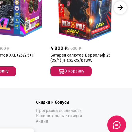
4 800 ₽
7 
800 ₽
5 600 ₽
тов XXL (25/2,5) JF
Батарея салютов Вервольф 25
Ба
(25/1) JF C25-25/01WW
(3
зину
В корзину
Скидки и бонусы
Программа лояльности
Накопительные скидки
Акции